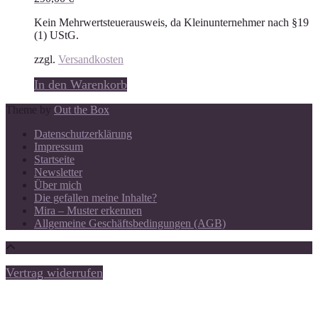
Kein Mehrwertsteuerausweis, da Kleinunternehmer nach §19
(1) UStG.
zzgl.
Versandkosten
In den Warenkorb
Theme by
Out the Box
Datenschutzerklärung
Impressum
Startseite
Newsletter
Über mich
Die gefallen meine Inhalte?
Mira – Muster erkennen
Allgemeine Geschäftsbedingungen (AGB)
Vertrag widerrufen