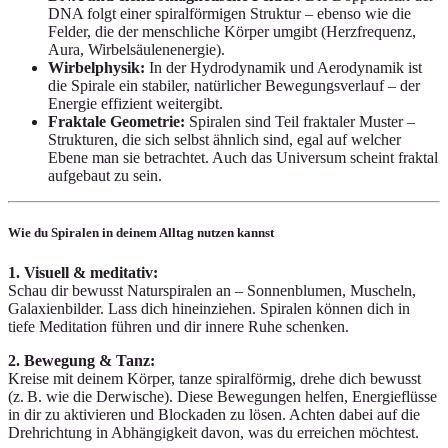
DNA folgt einer spiralförmigen Struktur – ebenso wie die
Felder, die der menschliche Körper umgibt (Herzfrequenz,
Aura, Wirbelsäulenenergie).
Wirbelphysik:
In der Hydrodynamik und Aerodynamik ist
die Spirale ein stabiler, natürlicher Bewegungsverlauf – der
Energie effizient weitergibt.
Fraktale Geometrie:
Spiralen sind Teil fraktaler Muster –
Strukturen, die sich selbst ähnlich sind, egal auf welcher
Ebene man sie betrachtet. Auch das Universum scheint fraktal
aufgebaut zu sein.
Wie du Spiralen in deinem Alltag nutzen kannst
1. Visuell & meditativ:
Schau dir bewusst Naturspiralen an – Sonnenblumen, Muscheln,
Galaxienbilder. Lass dich hineinziehen. Spiralen können dich in
tiefe Meditation führen und dir innere Ruhe schenken.
2. Bewegung & Tanz:
Kreise mit deinem Körper, tanze spiralförmig, drehe dich bewusst
(z. B. wie die Derwische). Diese Bewegungen helfen, Energieflüsse
in dir zu aktivieren und Blockaden zu lösen. Achten dabei auf die
Drehrichtung in Abhängigkeit davon, was du erreichen möchtest.