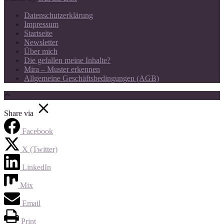
Datenschutzerklärung
Impressum
Startseite
Newsletter
Über mich
Die gefallen meine Inhalte?
Mira – Muster erkennen
Allgemeine Geschäftsbedingungen (AGB)
Share via
Facebook
X (Twitter)
LinkedIn
Mix
Email
Print