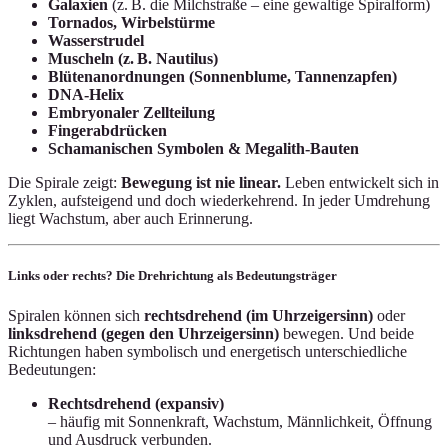
Galaxien
(z. B. die Milchstraße – eine gewaltige Spiralform)
Tornados, Wirbelstürme
Wasserstrudel
Muscheln (z. B. Nautilus)
Blütenanordnungen (Sonnenblume, Tannenzapfen)
DNA-Helix
Embryonaler Zellteilung
Fingerabdrücken
Schamanischen Symbolen & Megalith-Bauten
Die Spirale zeigt:
Bewegung ist nie linear.
Leben entwickelt sich in
Zyklen, aufsteigend und doch wiederkehrend. In jeder Umdrehung
liegt Wachstum, aber auch Erinnerung.
Links oder rechts? Die Drehrichtung als Bedeutungsträger
Spiralen können sich
rechtsdrehend (im Uhrzeigersinn)
oder
linksdrehend (gegen den Uhrzeigersinn)
bewegen. Und beide
Richtungen haben symbolisch und energetisch unterschiedliche
Bedeutungen:
Rechtsdrehend (expansiv)
– häufig mit Sonnenkraft, Wachstum, Männlichkeit, Öffnung
und Ausdruck verbunden.