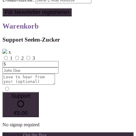
Warenkorb
Support Seelen-Zucker
x
1
2
3
Support
€5.00
No signup required
Theme by
Out the Box