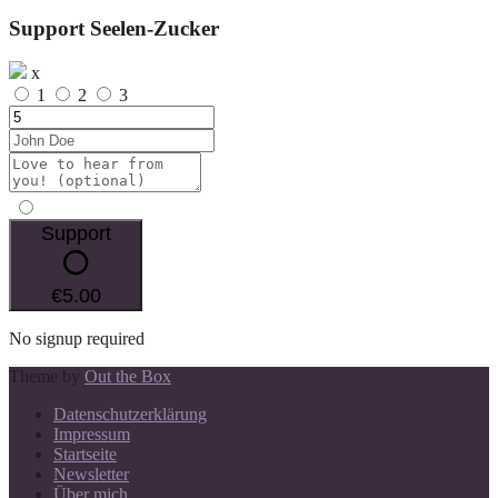
Support Seelen-Zucker
x
1
2
3
Support
€5.00
No signup required
Theme by
Out the Box
Datenschutzerklärung
Impressum
Startseite
Newsletter
Über mich