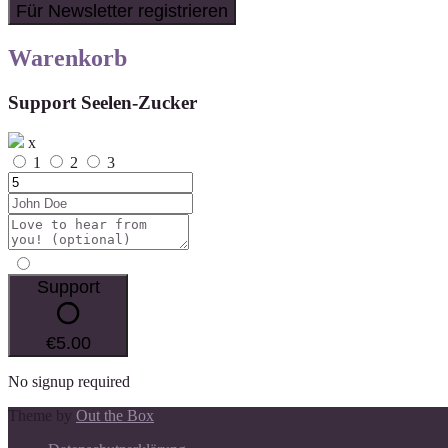
Warenkorb
Support Seelen-Zucker
x
1
2
3
Support
€5.00
No signup required
Theme by
Out the Box