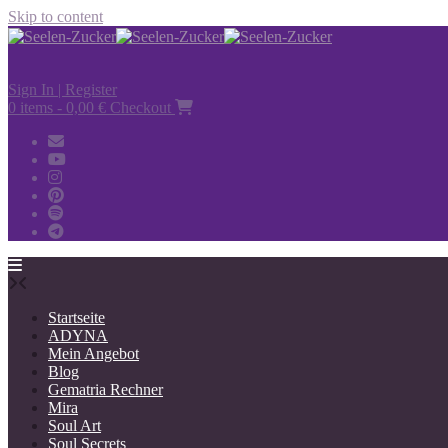
Skip to content
Sign In | Register
0 items - 0,00 €
Checkout
Startseite
ADYNA
Mein Angebot
Blog
Gematria Rechner
Mira
Soul Art
Soul Secrets