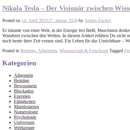
Nikola Tesla – Der Visionär zwischen Wisse
Posted on
14. April 2025
27. Januar 2026
by
Seelen-Zucker
Er träumte von einer Welt, in der Energie frei fließt, Maschinen denk
Wanderer zwischen den Welten. In diesem Artikel erfährst Du nicht nu
noch heute ihrer Zeit voraus sind. Ein Leben für das Unsichtbare – 
Posted in
Beiträge
,
Allgemein
,
Wissenschaft & Forschung
Tagged
Fre
Kategorien
Allgemein
Beiträge
Bewusstsein
Blockaden
Energien
Fähigkeiten
Manifestieren
Numerologie
Psychologie
Universum
Werkzeuge