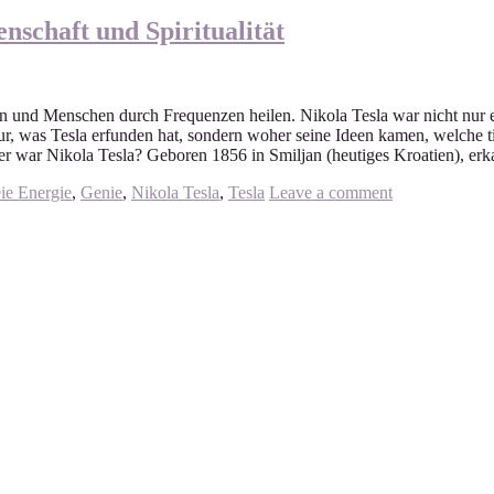
nschaft und Spiritualität
en und Menschen durch Frequenzen heilen. Nikola Tesla war nicht nur ein 
r, was Tesla erfunden hat, sondern woher seine Ideen kamen, welche tie
Wer war Nikola Tesla? Geboren 1856 in Smiljan (heutiges Kroatien), er
ie Energie
,
Genie
,
Nikola Tesla
,
Tesla
Leave a comment