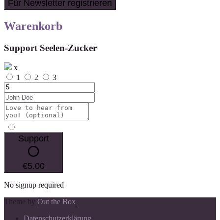
Warenkorb
Support Seelen-Zucker
x
1
2
3
Support
€5.00
No signup required
Theme by
Out the Box
Datenschutzerklärung