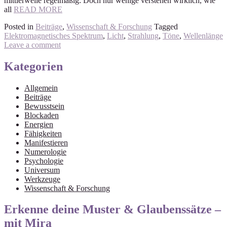
mittlerweile regelmäßig: Doch nur wenige verstehen wirklich, wie
all
READ MORE
Posted in
Beiträge
,
Wissenschaft & Forschung
Tagged
Elektromagnetisches Spektrum
,
Licht
,
Strahlung
,
Töne
,
Wellenlänge
Leave a comment
Kategorien
Allgemein
Beiträge
Bewusstsein
Blockaden
Energien
Fähigkeiten
Manifestieren
Numerologie
Psychologie
Universum
Werkzeuge
Wissenschaft & Forschung
Erkenne deine Muster & Glaubenssätze –
mit Mira