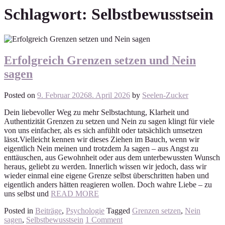
Schlagwort:
Selbstbewusstsein
Erfolgreich Grenzen setzen und Nein
sagen
Posted on
9. Februar 2026
8. April 2026
by
Seelen-Zucker
Dein liebevoller Weg zu mehr Selbstachtung, Klarheit und
Authentizität Grenzen zu setzen und Nein zu sagen klingt für viele
von uns einfacher, als es sich anfühlt oder tatsächlich umsetzen
lässt.Vielleicht kennen wir dieses Ziehen im Bauch, wenn wir
eigentlich Nein meinen und trotzdem Ja sagen – aus Angst zu
enttäuschen, aus Gewohnheit oder aus dem unterbewussten Wunsch
heraus, geliebt zu werden. Innerlich wissen wir jedoch, dass wir
wieder einmal eine eigene Grenze selbst überschritten haben und
eigentlich anders hätten reagieren wollen. Doch wahre Liebe – zu
uns selbst und
READ MORE
Posted in
Beiträge
,
Psychologie
Tagged
Grenzen setzen
,
Nein
sagen
,
Selbstbewusstsein
1 Comment