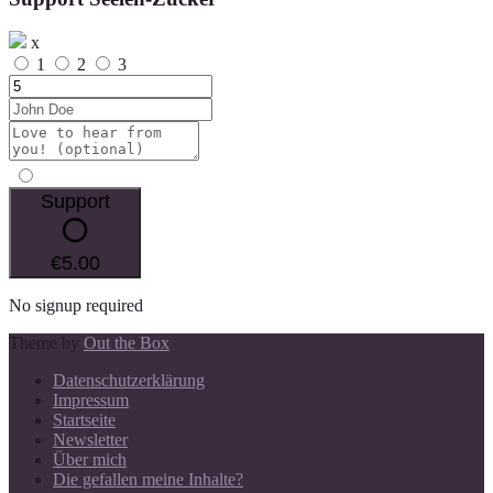
x
1
2
3
Support
€5.00
No signup required
Theme by
Out the Box
Datenschutzerklärung
Impressum
Startseite
Newsletter
Über mich
Die gefallen meine Inhalte?