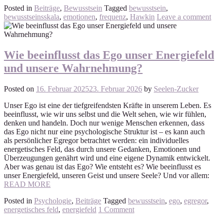
Posted in
Beiträge
,
Bewusstsein
Tagged
bewusstsein
,
bewusstseinsskala
,
emotionen
,
frequenz
,
Hawkin
Leave a comment
Wie beeinflusst das Ego unser Energiefeld
und unsere Wahrnehmung?
Posted on
16. Februar 2025
23. Februar 2026
by
Seelen-Zucker
Unser Ego ist eine der tiefgreifendsten Kräfte in unserem Leben. Es
beeinflusst, wie wir uns selbst und die Welt sehen, wie wir fühlen,
denken und handeln. Doch nur wenige Menschen erkennen, dass
das Ego nicht nur eine psychologische Struktur ist – es kann auch
als persönlicher Egregor betrachtet werden: ein individuelles
energetisches Feld, das durch unsere Gedanken, Emotionen und
Überzeugungen genährt wird und eine eigene Dynamik entwickelt.
Aber was genau ist das Ego? Wie entsteht es? Wie beeinflusst es
unser Energiefeld, unseren Geist und unsere Seele? Und vor allem:
READ MORE
Posted in
Psychologie
,
Beiträge
Tagged
bewusstsein
,
ego
,
egregor
,
energetisches feld
,
energiefeld
1 Comment