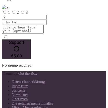
x
1
2
3
Support
€5.00
No signup required
Theme by
Out the Box
Datenschutzerklärung
Impressum
Startseite
Newsletter
Über mich
Die gefallen meine Inhalte?
Mira – Muster erkennen