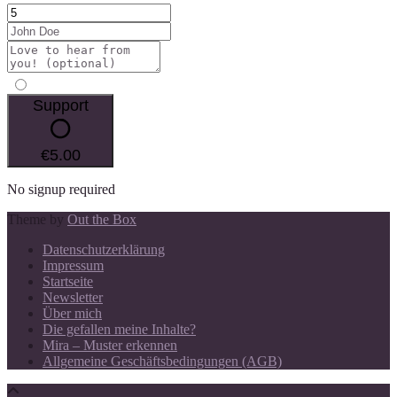
Support
€5.00
No signup required
Theme by
Out the Box
Datenschutzerklärung
Impressum
Startseite
Newsletter
Über mich
Die gefallen meine Inhalte?
Mira – Muster erkennen
Allgemeine Geschäftsbedingungen (AGB)